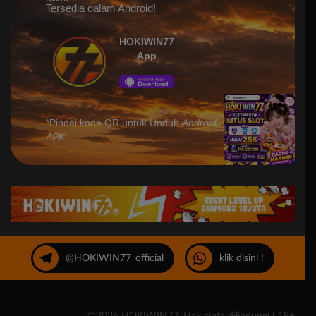
Tersedia dalam Android!
HOKIWIN77
App
*Pindai kode QR untuk Unduh
Android
APK
@HOKIWIN77_official
klik disini !
©2026 HOKIWIN77. Hak cipta dilindungi | 18+