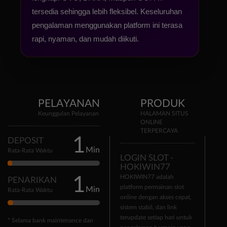
tersedia sehingga lebih fleksibel. Keseluruhan
pengalaman menggunakan platform ini terasa
rapi, nyaman, dan mudah diikuti.
PELAYANAN
PRODUK
Keunggulan Pelayanan
HALAMAN SITUS
ONLINE
TERPERCAYA
1
DEPOSIT
Min
Rata-Rata Waktu
LOGIN SLOT -
HOKIWIN77
HOKIWIN77 adalah
1
PENARIKAN
platform permainan slot
Min
Rata-Rata Waktu
online dengan akses cepat,
sistem stabil, dan link
terupdate setiap hari untuk
* Selama bank maintenance dan