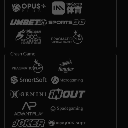
Crash Game