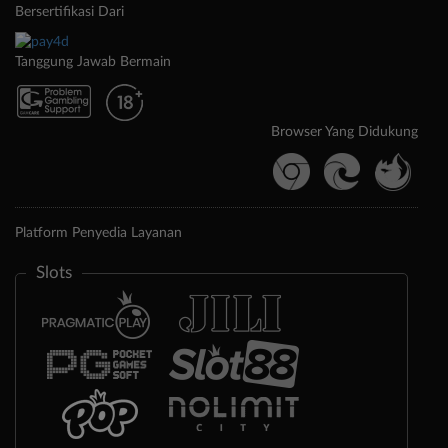
Bersertifikasi Dari
Tanggung Jawab Bermain
Browser Yang Didukung
Platform Penyedia Layanan
Slots