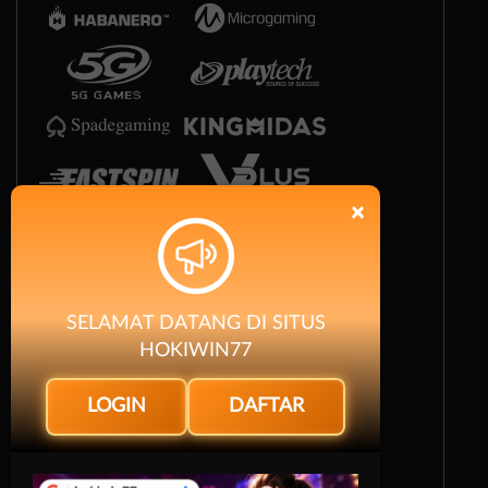
×
SELAMAT DATANG DI SITUS
HOKIWIN77
LOGIN
DAFTAR