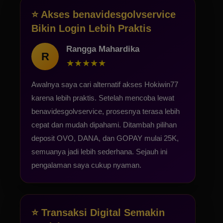
⭐ Akses benavidesgolvservice
Bikin Login Lebih Praktis
Rangga Mahardika
R
★★★★★
Awalnya saya cari alternatif akses Hokiwin77
karena lebih praktis. Setelah mencoba lewat
benavidesgolvservice, prosesnya terasa lebih
cepat dan mudah dipahami. Ditambah pilihan
deposit OVO, DANA, dan GOPAY mulai 25K,
semuanya jadi lebih sederhana. Sejauh ini
pengalaman saya cukup nyaman.
⭐ Transaksi Digital Semakin