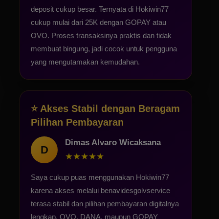
deposit cukup besar. Ternyata di Hokiwin77
cukup mulai dari 25K dengan GOPAY atau
OVO. Proses transaksinya praktis dan tidak
membuat bingung, jadi cocok untuk pengguna
yang mengutamakan kemudahan.
⭐ Akses Stabil dengan Beragam
Pilihan Pembayaran
Dimas Alvaro Wicaksana
D
★★★★★
Saya cukup puas menggunakan Hokiwin77
karena akses melalui benavidesgolvservice
terasa stabil dan pilihan pembayaran digitalnya
lengkap. OVO, DANA, maupun GOPAY